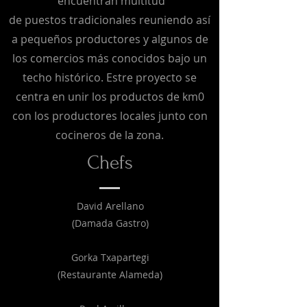
encuentran multitud
de
puestos
tradicionales
reuniendo así
a pequeños productores y algunos de
los comercios más conocidos bajo un
techo histórico. Estre proyecto se
centra en unir los productos de km0
con los productores locales junto con
cocineros de la zona.
Chefs
David Arellano
(Damada Gastro)
Gorka Txapartegi
(Restaurante Alameda)