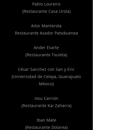
Pablo Loureiro
(Restaurante Casa Urola)
Aitor Manterola
Restaurante Asador Patxikuenea
Ander Esarte
(Restaurante Txuleta)
César Sanchez con San y Eric
(Universidad de Celaya, Guanajuato
México)
Iosu Carrión
(Restaurante Kai Zaharra)
Iban Mate
(Restaurante Dolarea)