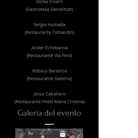
Gorka Irisarri
(Gastroteka Danontzat)
Sergio Humada
(Restaurante Txitxardin)
Ander Echebarria
(Restaurante Via Fora)
Rebeca Barainca
(Restaurante Galerna)
Jesus Caballero
(Restaurante Hotel Maria Cristina)
Galería del evento