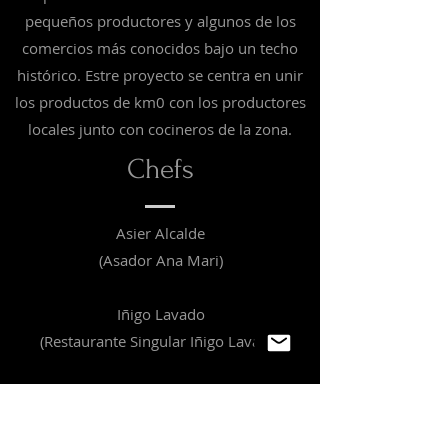
pequeños productores y algunos de los
comercios más conocidos bajo un techo
histórico. Estre proyecto se centra en unir
los productos de km0 con los productores
locales junto con cocineros de la zona.
Chefs
Asier Alcalde
(Asador Ana Mari)
Iñigo Lavado
(Restaurante Singular Iñigo Lavado)
Jesus Caballero y Stefano Brunato
(Hotel Maria Cristina)