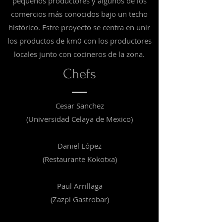
pequeños productores y algunos de los
comercios más conocidos bajo un techo
histórico. Estre proyecto se centra en unir
los productos de km0 con los productores
locales junto con cocineros de la zona.
Chefs
Cesar Sanchez
(Universidad Celaya de Mexico)
Daniel López
(Restaurante Kokotxa)
Paul Arrillaga
(Zazpi Gastrobar)