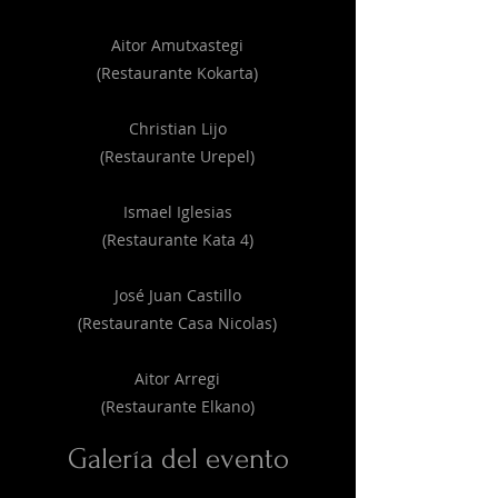
Aitor Amutxastegi
(Restaurante Kokarta)
Christian Lijo
(Restaurante Urepel)
Ismael Iglesias
(Restaurante Kata 4)
José Juan Castillo
(Restaurante Casa Nicolas)
Aitor Arregi
(Restaurante Elkano)
Galería del evento