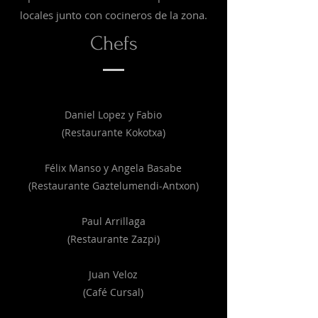
locales junto con cocineros de la zona.
Chefs
Daniel Lopez y Fabio
(Restaurante Kokotxa)
Félix Manso y Angela Basabe
(Restaurante Gaztelumendi-Antxon)
Paul Arrillaga
(Restaurante Zazpi)
Juan Veloz
(Café Cursal)