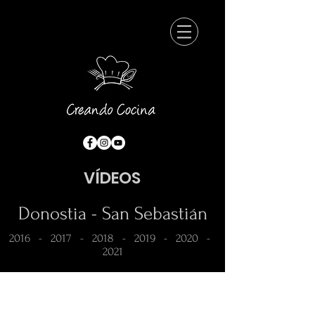
VÍDEOS
Donostia - San Sebastián
2016
-
2017
-
2018
-
2019
-
2020
-
2021