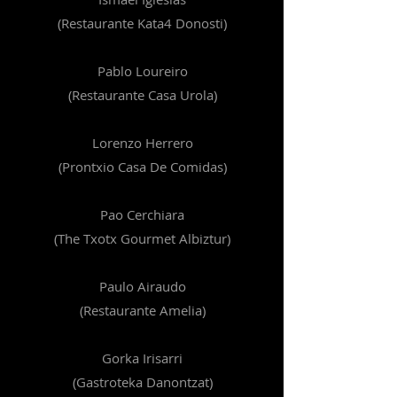
(Restaurante Kata4 Donosti)
Pablo Loureiro
(Restaurante Casa Urola)
Lorenzo Herrero
(Prontxio Casa De Comidas)
Pao Cerchiara
(The Txotx Gourmet Albiztur)
Paulo Airaudo
(Restaurante Amelia)
Gorka Irisarri
(Gastroteka Danontzat)