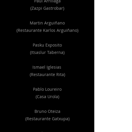
Paul Arrillaga
(Zazpi Gastrobar)
Martin Arguiñano
(Restaurante Karlos Arguiñano)
Pasku Exposito
(Itsaslur Taberna)
Ismael Iglesias
(Restaurante Rita)
Pablo Loureiro
(Casa Urola)
Bruno Oteiza
(Restaurante Gatxupa)