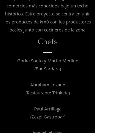
comercios más conocidos bajo un techo
histórico. Estre proyecto se centra en unir
los productos de km0 con los productores
locales junto con cocineros de la zona.
Chefs
Gorka Souto y Martín Merlino
(Bar Sardara)
Abraham Lozano
(Restaurante Trinkete)
Paul Arrillaga
(Zazpi Gastrobar)
Ismael Iglesias