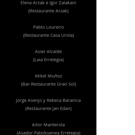
Elena Arzak e Igor Zalakain
(Restaurante Arzak)
Pablo Loureiro
(Restaurante Casa Urola)
Asier Alcalde
(Laia Erretegia)
Mikel Muñoz
(Bar-Restaurante Gran Sol)
Jorge Asenjo y Rebeca Barainca
(Restaurante Jan Edan)
Aitor Manterola
(Asador Patxikuenea Erretegia)